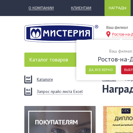
О КОМПАНИИ
КЛИЕНТАМ
НАГРАДЫ
Ваш филиал
Ростов-на-
Ваш филиал:
Ростов-на-
Каталог
товаров
ДА, ВСЕ ВЕРНО
ВЫБР
Каталоги
Главная
Наг
Награ
Запрос прайс-листа Excel
ПОКУПАТЕЛЯМ