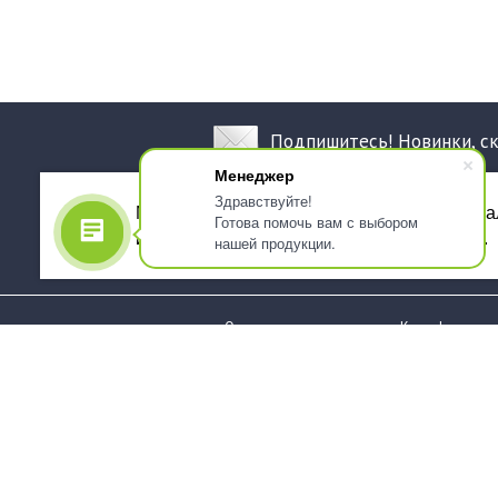
Подпишитесь! Новинки, с
Менеджер
Здравствуйте!
Мы используем файлы cookie, для персона
Готова помочь вам с выбором
использованием сервиса Яндекс.Метрика.
нашей продукции.
О компании
Как оформить 
Услуги
Доставка
О нас
Государствен
заказчикам
Информация
Карта сайта
Юридическая
Информация