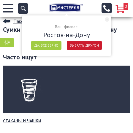
0
Пакеты
Ваш филиал:
Сумки из спанбонда в Ростове-на-Дону
Ростов-на-Дону
КРУПНАЯ ФАСОВКА
МЕЛКАЯ ФАСОВКА
ДА, ВСЕ ВЕРНО
ВЫБРАТЬ ДРУГОЙ
Часто ищут
СТАКАНЫ И ЧАШКИ